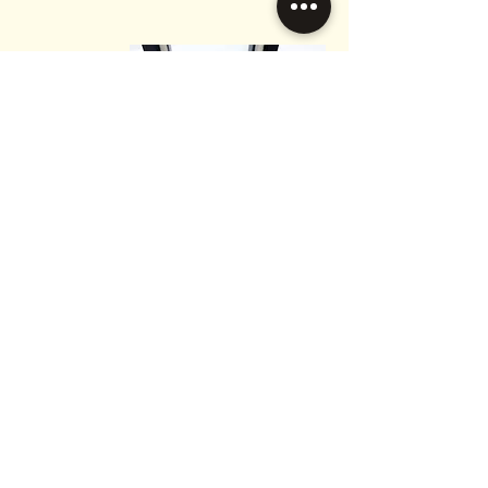
So individuell jeder Mensch ist
so unterscheidet sich auch
jeder Erinnerungsdiamant
voneinander in Farbe, Form
und Größe.
Wir arbeiten mit der Firma